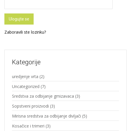
Ulogujte se
Zaboravili ste lozinku?
Kategorije
uredjenje vrta
(2)
Uncategorized
(7)
Sredstva za odbijanje gmizavaca
(3)
Sopstveni proizvodi
(3)
Mirisna sredstva za odbijanje divljači
(5)
Kosačice i trimeri
(3)