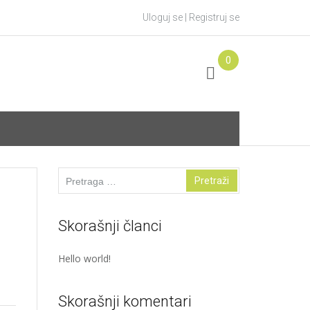
Uloguj se
|
Registruj se
0
Pretraga
za:
Skorašnji članci
Hello world!
Skorašnji komentari