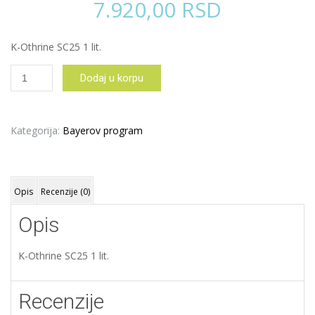
7.920,00
RSD
K-Othrine SC25 1 lit.
K-
Dodaj u korpu
Othrine
SC25
1
lit.
Kategorija:
Bayerov program
količina
Opis
Recenzije (0)
Opis
K-Othrine SC25 1 lit.
Recenzije