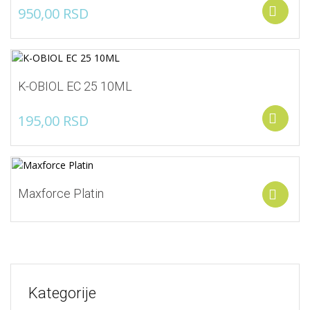
950,00
RSD
A
K-OBIOL EC 25 10ML
195,00
RSD
A
Maxforce Platin
S
Kategorije