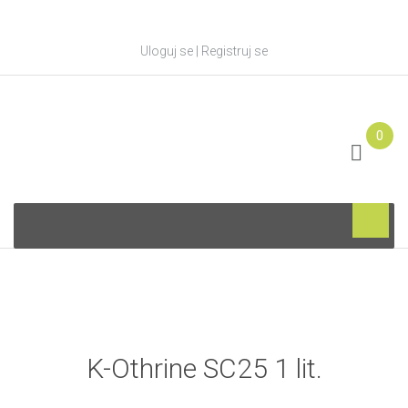
Uloguj se
|
Registruj se
0
Skip
to
content
K-Othrine SC25 1 lit.