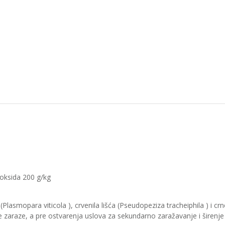
roksida 200 g/kg
smopara viticola ), crvenila lišća (Pseudopeziza tracheiphila ) i crne 
ne zaraze, a pre ostvarenja uslova za sekundarno zaražavanje i širenje