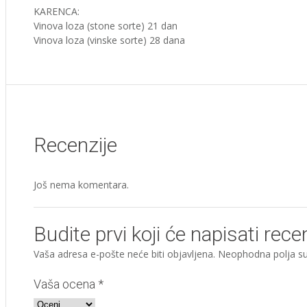
KARENCA:
Vinova loza (stone sorte) 21 dan
Vinova loza (vinske sorte) 28 dana
Recenzije
Još nema komentara.
Budite prvi koji će napisati re
Vaša adresa e-pošte neće biti objavljena.
Neophodna polja s
Vaša ocena
*