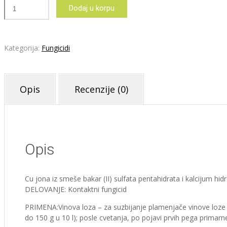
BLUE
Dodaj u korpu
BORDO
50gr
količina
Kategorija:
Fungicidi
Opis
Recenzije (0)
Opis
Cu jona iz smeše bakar (II) sulfata pentahidrata i kalcijum hid
DELOVANJE: Kontaktni fungicid
PRIMENA:Vinova loza – za suzbijanje plamenjače vinove loze (Pla
do 150 g u 10 l); posle cvetanja, po pojavi prvih pega primar