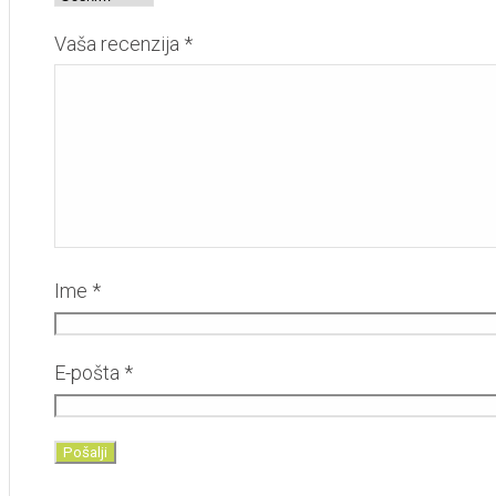
Vaša recenzija
*
Ime
*
E-pošta
*