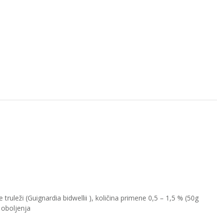
truleži (Guignardia bidwellii ), količina primene 0,5 – 1,5 % (50g
 oboljenja