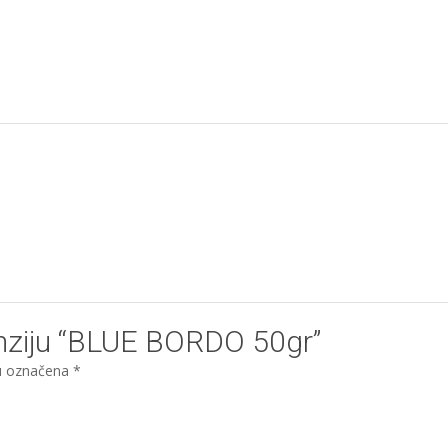
cenziju “BLUE BORDO 50gr”
u označena
*