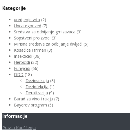
Kategorije
uredjenje vrta
(2)
Uncategorized
(7)
Sredstva za odbijanje gmizavaca
(3)
Sopstveni proizvodi
(3)
Mirisna sredstva za odbijanje divljači
(5)
Kosačice i trimeri
(3)
Insekticidi
(36)
Herbicidi
(32)
Fungicidi
(66)
DDD
(18)
Dezinsekcija
(8)
Dezinfekcija
(1)
Deratizacija
(9)
Burad za vino i rakiju
(7)
Bayerov program
(5)
Informacije
Pravila Korišćenja