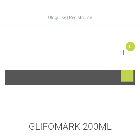
Uloguj se
|
Registruj se
0
Skip
to
content
GLIFOMARK 200ML