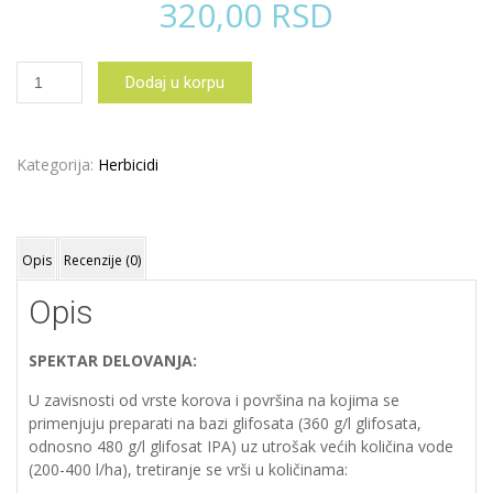
320,00
RSD
GLIFOMARK
Dodaj u korpu
200ML
količina
Kategorija:
Herbicidi
Opis
Recenzije (0)
Opis
SPEKTAR DELOVANJA:
U zavisnosti od vrste korova i površina na kojima se
primenjuju preparati na bazi glifosata (360 g/l glifosata,
odnosno 480 g/l glifosat IPA) uz utrošak većih količina vode
(200-400 l/ha), tretiranje se vrši u količinama: