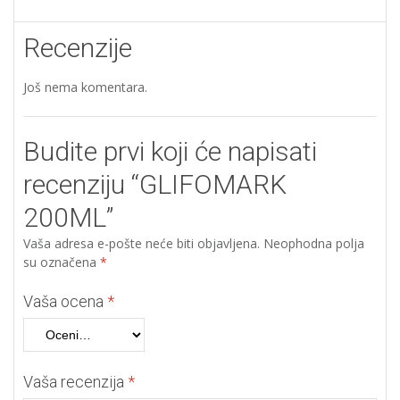
Recenzije
Još nema komentara.
Budite prvi koji će napisati
recenziju “GLIFOMARK
200ML”
Vaša adresa e-pošte neće biti objavljena.
Neophodna polja
su označena
*
Vaša ocena
*
Vaša recenzija
*