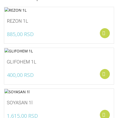
REZON 1L
885,00
RSD
A
GLIFOHEM 1L
400,00
RSD
S
SOYASAN 1l
1.615,00
RSD
S