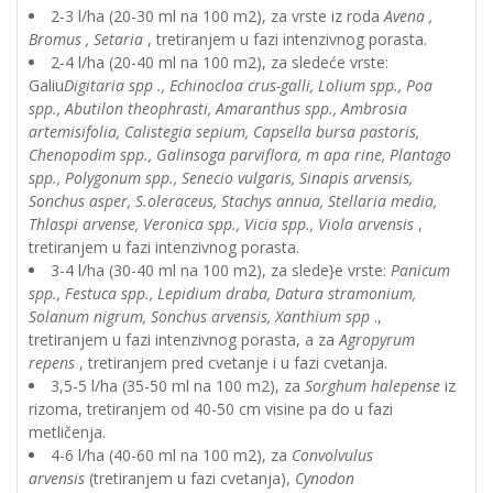
2-3 l/ha (20-30 ml na 100 m2), za vrste iz roda
Avena ,
Bromus , Setaria
, tretiranjem u fazi intenzivnog porasta.
2-4 l/ha (20-40 ml na 100 m2), za sledeće vrste:
Galiu
Digitaria spp ., Echinocloa crus-galli, Lolium spp., Poa
spp., Abutilon theophrasti, Amaranthus spp., Ambrosia
artemisifolia, Calistegia sepium, Capsella bursa pastoris,
Chenopodim spp., Galinsoga parviflora, m apa rine, Plantago
spp., Polygonum spp., Senecio vulgaris, Sinapis arvensis,
Sonchus asper, S.oleraceus, Stachys annua, Stellaria media,
Thlaspi arvense, Veronica spp., Vicia spp., Viola arvensis
,
tretiranjem u fazi intenzivnog porasta.
3-4 l/ha (30-40 ml na 100 m2), za slede}e vrste:
Panicum
spp., Festuca spp., Lepidium draba, Datura stramonium,
Solanum nigrum, Sonchus arvensis, Xanthium spp
.,
tretiranjem u fazi intenzivnog porasta, a za
Agropyrum
repens
, tretiranjem pred cvetanje i u fazi cvetanja.
3,5-5 l/ha (35-50 ml na 100 m2), za
Sorghum halepense
iz
rizoma, tretiranjem od 40-50 cm visine pa do u fazi
metličenja.
4-6 l/ha (40-60 ml na 100 m2), za
Convolvulus
arvensis
(tretiranjem u fazi cvetanja),
Cynodon