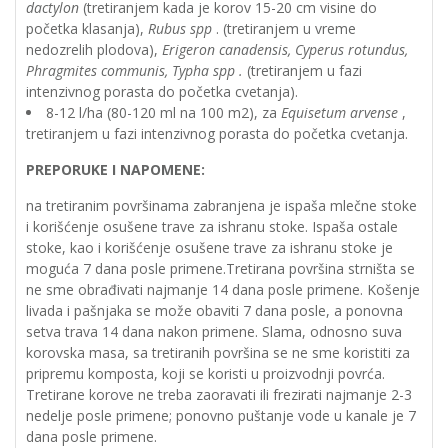
dactylon
(tretiranjem kada je korov 15-20 cm visine do
početka klasanja),
Rubus spp
. (tretiranjem u vreme
nedozrelih plodova),
Erigeron canadensis, Cyperus rotundus,
Phragmites communis, Typha spp .
(tretiranjem u fazi
intenzivnog porasta do početka cvetanja).
8-12 l/ha (80-120 ml na 100 m2), za
Equisetum arvense
,
tretiranjem u fazi intenzivnog porasta do početka cvetanja.
PREPORUKE I NAPOMENE:
na tretiranim površinama zabranjena je ispaša mlečne stoke
i korišćenje osušene trave za ishranu stoke. Ispaša ostale
stoke, kao i korišćenje osušene trave za ishranu stoke je
moguća 7 dana posle primene.Tretirana površina strništa se
ne sme obrađivati najmanje 14 dana posle primene. Košenje
livada i pašnjaka se može obaviti 7 dana posle, a ponovna
setva trava 14 dana nakon primene. Slama, odnosno suva
korovska masa, sa tretiranih površina se ne sme koristiti za
pripremu komposta, koji se koristi u proizvodnji povrća.
Tretirane korove ne treba zaoravati ili frezirati najmanje 2-3
nedelje posle primene; ponovno puštanje vode u kanale je 7
dana posle primene.