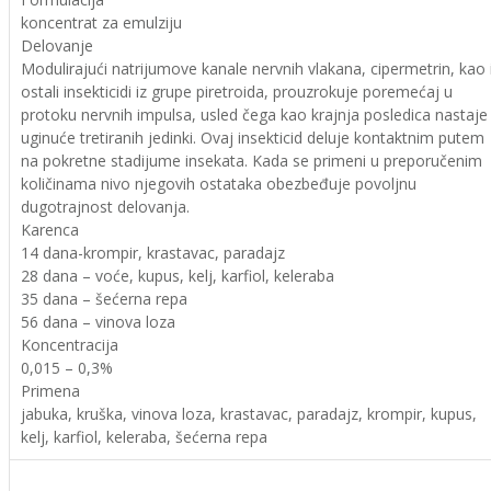
koncentrat za emulziju
Delovanje
Modulirajući natrijumove kanale nervnih vlakana, cipermetrin, kao 
ostali insekticidi iz grupe piretroida, prouzrokuje poremećaj u
protoku nervnih impulsa, usled čega kao krajnja posledica nastaje
uginuće tretiranih jedinki. Ovaj insekticid deluje kontaktnim putem
na pokretne stadijume insekata. Kada se primeni u preporučenim
količinama nivo njegovih ostataka obezbeđuje povoljnu
dugotrajnost delovanja.
Karenca
14 dana-krompir, krastavac, paradajz
28 dana – voće, kupus, kelj, karfiol, keleraba
35 dana – šećerna repa
56 dana – vinova loza
Koncentracija
0,015 – 0,3%
Primena
jabuka, kruška, vinova loza, krastavac, paradajz, krompir, kupus,
kelj, karfiol, keleraba, šećerna repa