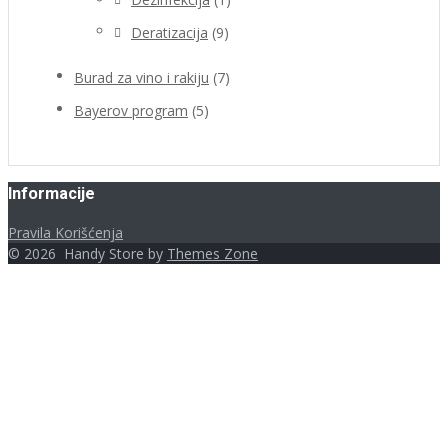
Deratizacija
(9)
Burad za vino i rakiju
(7)
Bayerov program
(5)
Informacije
Pravila Korišćenja
©
2026
Handy Store by
Themes Zone