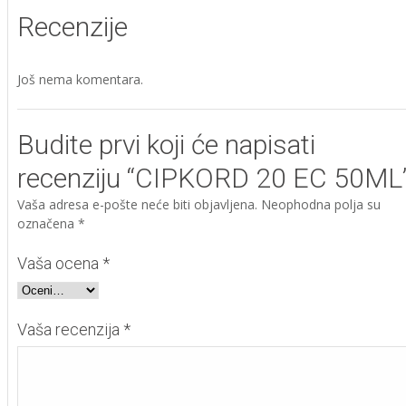
Recenzije
Još nema komentara.
Budite prvi koji će napisati
recenziju “CIPKORD 20 EC 50ML
Vaša adresa e-pošte neće biti objavljena.
Neophodna polja su
označena
*
Vaša ocena
*
Vaša recenzija
*