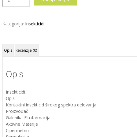
20
EC
50ML
količina
Kategorija:
Insekticidi
Opis
Recenzije (0)
Opis
Insekticidi
Opis
Kontaktni insekticid širokog spektra delovanja
Proizvođač
Galenika-Fitofarmacija
Aktivne Materije
Cipermetrin
Formulacija